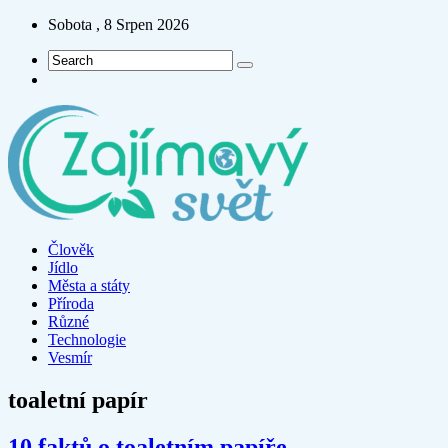
Sobota , 8 Srpen 2026
Člověk
Jídlo
Města a státy
Příroda
Různé
Technologie
Vesmír
toaletní papír
10 faktů o toaletním papíře