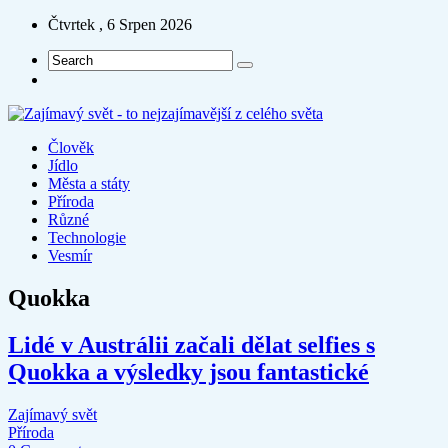
Čtvrtek , 6 Srpen 2026
Člověk
Jídlo
Města a státy
Příroda
Různé
Technologie
Vesmír
Quokka
Lidé v Austrálii začali dělat selfies s
Quokka a výsledky jsou fantastické
Zajímavý svět
Příroda