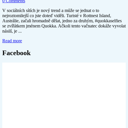
0 Comments
V sociálních sítích je nový trend a může se jednat o to
nejroztomilejší co jste doteď viděli. Turisté v Rottnest Island,
Austrálie, začali hromadně dělat, jedno za druhým, #quokkaselfies
se zvířátkem jménem Quokka. Ačkoli tento vačnatec dokáže vyvolat
násilí, je ...
Read more
Facebook