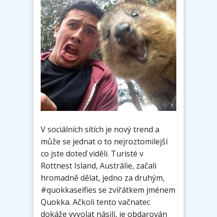
V sociálních sítích je nový trend a
může se jednat o to nejroztomilejší
co jste doteď viděli. Turisté v
Rottnest Island, Austrálie, začali
hromadně dělat, jedno za druhým,
#quokkaselfies se zvířátkem jménem
Quokka. Ačkoli tento vačnatec
dokáže vyvolat násilí, je obdarován