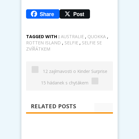
Share
Post
TAGGED WITH :
AUSTRALIE
,
QUOKKA
,
ROTTEN ISLAND
,
SELFIE
,
SELFIE SE
ZVÍŘÁTKEM
12 zajímavosti o Kinder Surprise
15 hádanek s chytákem
RELATED POSTS