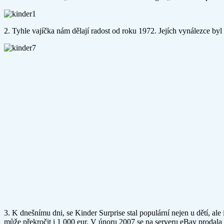
2. Tyhle vajíčka nám dělají radost od roku 1972. Jejích vynálezce by
3. K dnešnímu dni, se Kinder Surprise stal populární nejen u dětí, ale 
může překročit i 1 000 eur. V únoru 2007 se na serveru eBay prodala