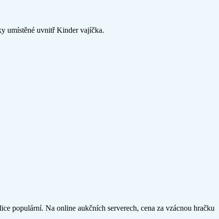
ky umístěné uvnitř Kinder vajíčka.
o velice populární. Na online aukčních serverech, cena za vzácnou hračku