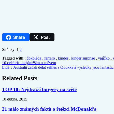
Share
Post
Stránky:
1
2
Tagged with :
čokoláda
,
ferrero
,
kinder
,
kinder surprise
,
vajíčko
,
10 celebrit s nejdražším usměvem
Lidé v Austrálii začali dělat selfies s Quokka a výsledky jsou fantasti
Related Posts
TOP 10: Nejdražší burgery na světě
10 dubna, 2015
21 málo známých faktů o řetězci McDonald’s