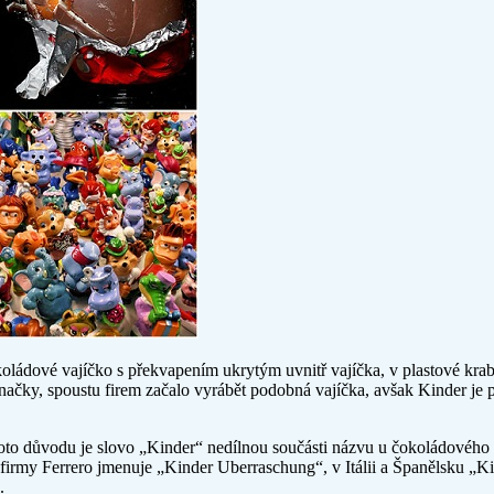
koládové vajíčko s překvapením ukrytým uvnitř vajíčka, v plastové kra
načky, spoustu firem začalo vyrábět podobná vajíčka, avšak Kinder je p
hoto důvodu je slovo „Kinder“ nedílnou součásti názvu u čokoládového
rmy Ferrero jmenuje „Kinder Uberraschung“, v Itálii a Španělsku „Kin
.