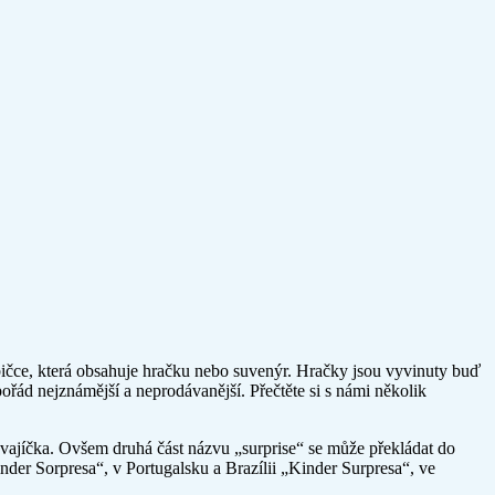
bičce, která obsahuje hračku nebo suvenýr. Hračky jsou vyvinuty buď
ořád nejznámější a neprodávanější. Přečtěte si s námi několik
 vajíčka. Ovšem druhá část názvu „surprise“ se může překládat do
der Sorpresa“, v Portugalsku a Brazílii „Kinder Surpresa“, ve