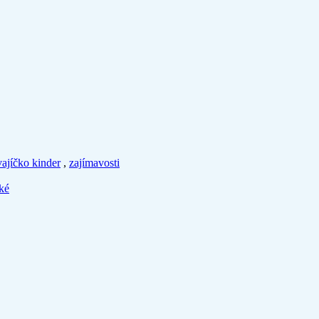
vajíčko kinder
,
zajímavosti
cké