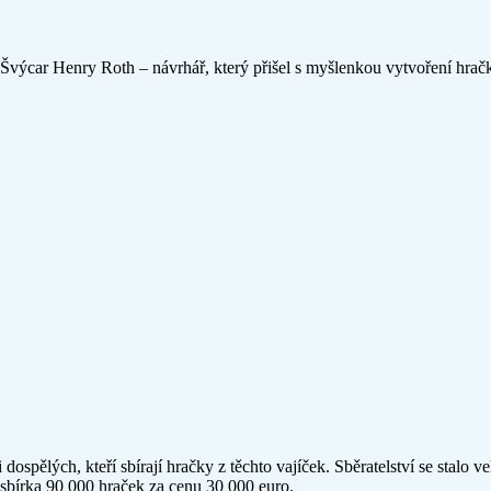
l Švýcar Henry Roth – návrhář, který přišel s myšlenkou vytvoření hrač
i dospělých, kteří sbírají hračky z těchto vajíček. Sběratelství se stal
 sbírka 90 000 hraček za cenu 30 000 euro.