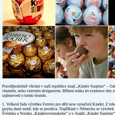
Pravděpodobně všichni v naší republice znají „Kinder Surprise“ – čo
vlastním, nebo externím designerem. Během tolika let existence této z
zajímavosti o tomto brandu.
1. Veškerá řada výrobku Ferrero pro děti nese označení Kinder. Z to
jazyka dané země, kde se prodáva. Například v Německu se výrobek fi
Švédsku a Norsku „Kinderoverraskelse“ a v Anglii „Kinder Surprise“