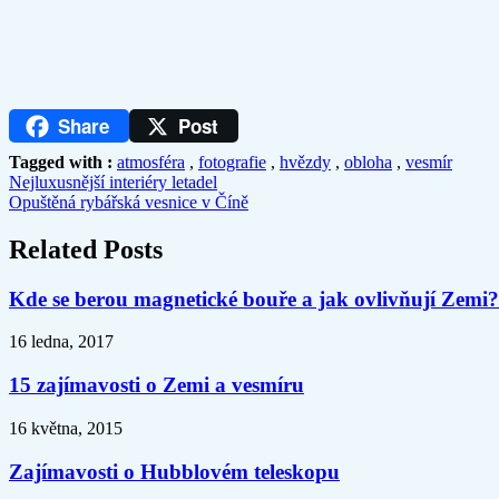
Share
Post
Tagged with :
atmosféra
,
fotografie
,
hvězdy
,
obloha
,
vesmír
Nejluxusnější interiéry letadel
Opuštěná rybářská vesnice v Číně
Related Posts
Kde se berou magnetické bouře a jak ovlivňují Zemi?
16 ledna, 2017
15 zajímavosti o Zemi a vesmíru
16 května, 2015
Zajímavosti o Hubblovém teleskopu