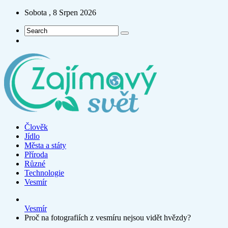
Sobota , 8 Srpen 2026
Člověk
Jídlo
Města a státy
Příroda
Různé
Technologie
Vesmír
Vesmír
Proč na fotografiích z vesmíru nejsou vidět hvězdy?