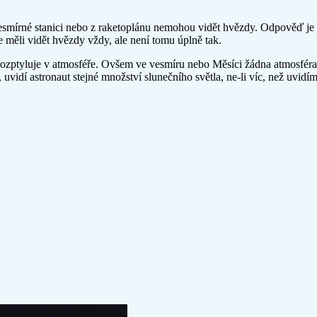
 vesmírné stanici nebo z raketoplánu nemohou vidět hvězdy. Odpověď j
e měli vidět hvězdy vždy, ale není tomu úplně tak.
rozptyluje v atmosféře. Ovšem ve vesmíru nebo Měsíci žádna atmosféra 
, uvidí astronaut stejné množství slunečního světla, ne-li víc, než uvi