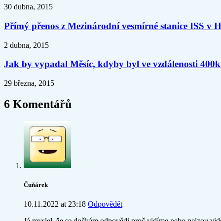
30 dubna, 2015
Přímý přenos z Mezinárodní vesmírné stanice ISS v H
2 dubna, 2015
Jak by vypadal Měsíc, kdyby byl ve vzdálenosti 40
29 března, 2015
6 Komentářů
Čuňárek
10.11.2022 at 23:18
Odpovědět
Já myslel, že se dočkám odpovědi proč vidíme nebo nelzou vid