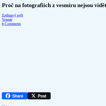
Proč na fotografiích z vesmíru nejsou vidě
Zajímavý svět
Vesmír
6 Comments
Share
Post