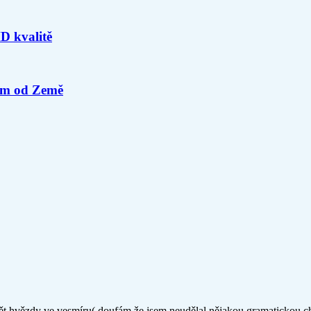
D kvalitě
0km od Země
ět hvězdy ve vesmíru( doufám že jsem neudělal nějakou gramatickou c