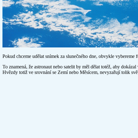
Pokud chceme udělat snímek za slunečného dne, obvykle vybereme fu
To znamená, že astronaut nebo satelit by měl dělat totéž, aby dokáz
Hvězdy totiž ve srovnání se Zemí nebo Měsícem, nevyzařují tolik světl