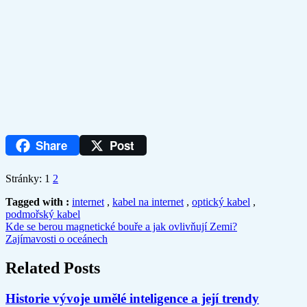
Share
Post
Stránky:
1
2
Tagged with :
internet
,
kabel na internet
,
optický kabel
,
podmořský kabel
Kde se berou magnetické bouře a jak ovlivňují Zemi?
Zajímavosti o oceánech
Related Posts
Historie vývoje umělé inteligence a její trendy