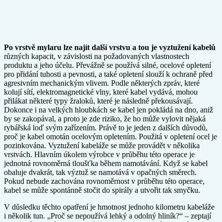
Po vrstvě mylaru lze najít další vrstvu a tou je vyztužení kabelů
různých kapacit, v závislosti na požadovaných vlastnostech
produktu a jeho účelu. Převážně se používá silné, ocelové opletení
pro přidání tuhosti a pevnosti, a také opletení slouží k ochraně před
agresivním mechanickým vlivem. Podle některých zpráv, které
kolují sítí, elektromagnetické vlny, které kabel vydává, mohou
přilákat některé typy žraloků, které je následně překousávají.
Dokonce i na velkých hloubkách se kabel jen pokládá na dno, aniž
by se zakopával, a proto je zde riziko, že ho může vylovit nějaká
rybářská loď svým zařízením. Právě to je jeden z dalších důvodů,
proč je kabel omotán ocelovým opletením. Použitá v opletení ocel je
pozinkována. Vyztužení kabeláže se může provádět v několika
vrstvách. Hlavním úkolem výrobce v průběhu této operace je
jednotná rovnoměrná tloušťka během namotávání. Když se kabel
obaluje dvakrát, tak výztuž se namotává v opačných směrech.
Pokud nebude zachována rovnoměrnost v průběhu této operace,
kabel se může spontánně stočit do spirály a utvořit tak smyčku.
V důsledku těchto opatření je hmotnost jednoho kilometru kabeláže
i několik tun. „Proč se nepoužívá lehký a odolný hliník?“ – zeptají