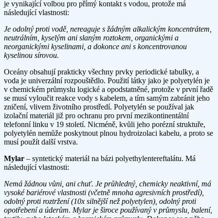
je vynikající volbou pro přímý kontakt s vodou, protože má
následující vlastnosti:
Je odolný proti vodě, nereaguje s žádným alkalickým koncentrátem,
neutrálním, kyselým ani slaným roztokem, organickými a
neorganickými kyselinami, a dokonce ani s koncentrovanou
kyselinou sírovou.
Oceány obsahují prakticky všechny prvky periodické tabulky, a
voda je univerzální rozpouštědlo. Použití látky jako je polyetylén je
v chemickém průmyslu logické a opodstatněné, protože v první řadě
se musí vyloučit reakce vody s kabelem, a tím samým zabránit jeho
zničení, vlivem životního prostředí. Polyetylén se používal jak
izolační materiál již pro ochranu pro první mezikontinentální
telefonní linku v 19 století. Nicméně, kvůli jeho porézní struktuře,
polyetylén nemůže poskytnout plnou hydroizolaci kabelu, a proto se
musí použít další vrstva.
Mylar
– syntetický materiál na bázi polyethylentereftalátu. Má
následující vlastnosti:
Nemá žádnou vůni, ani chuť. Je průhledný, chemicky neaktivní, má
vysoké bariérové vlastnosti (včetně mnoha agresivních prostředí),
odolný proti roztržení (10x silnější než polyetylen), odolný proti
opotřebení a úderům. Mylar je široce používaný v průmyslu, balení,