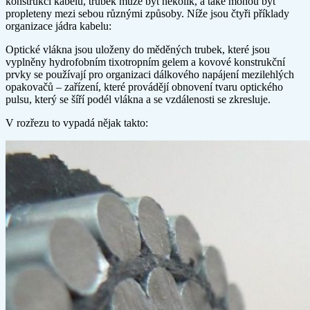
konstrukci kabelu, trubek může být několik, a také mohou být
propleteny mezi sebou různými způsoby. Níže jsou čtyři příklady
organizace jádra kabelu:
Optické vlákna jsou uloženy do měděných trubek, které jsou
vyplněny hydrofobním tixotropním gelem a kovové konstrukční
prvky se používají pro organizaci dálkového napájení mezilehlých
opakovačů – zařízení, které provádějí obnovení tvaru optického
pulsu, který se šíří podél vlákna a se vzdálenosti se zkresluje.
V rozřezu to vypadá nějak takto: