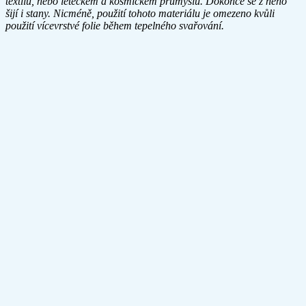
textilu, nebo leteckém a kosmickém průmyslu. Dokonce se z něho
šijí i stany. Nicméně, použití tohoto materiálu je omezeno kvůli
použití vícevrstvé folie během tepelného svařování.