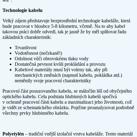
Technologie kabelu
Velký zájem představuje bezprostřední technologie kabeláže, která
bude pracovat v hloubce 5-8 kilometru, včetně. Na to aby kabel
takovou práci dobře odvedl, tak je jasně že by měl splňovat řadu
základních charakteristik:
Trvanlivost
Vodotěsnost (nečekaně!)
Odolnost vůči obrovskému tlaku vody
Dostatečná pevnost kvůli prokládání a provozu
Kabelové materiály musí být voleny tak, aby při
mechanických změnách (napnutí kabelu, pokládka atd.)
neměnily svoje pracovní charakteristiky
Pracovní část posuzovaného kabelu, se máločím liší od obyčejného
optického kabelu. Cela podstata hlubinných kabelů spočívá
v ochraně pracovní části kabelu a maximalizaci jeho životnosti, což
je vidět ze schematického obrázku. Pojďme proanalyzovat podrobně
všechny prvky hlubinného kabelu.
Polyetylén
– tradiční vnější izolační vrstva kabeláže. Tento materiál