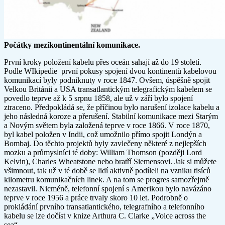
Počátky mezikontinentální komunikace.
První kroky položení kabelu přes oceán sahají až do 19 století.
Podle WIkipedie první pokusy spojení dvou kontinentů kabelovou
komunikací byly podniknuty v roce 1847. Ovšem, úspěšně spojit
Velkou Británii a USA transatlantickým telegrafickým kabelem se
povedlo teprve až k 5 srpnu 1858, ale už v září bylo spojení
ztraceno. Předpokládá se, že příčinou bylo narušení izolace kabelu a
jeho následná koroze a přerušení. Stabilní komunikace mezi Starým
a Novým světem byla založená teprve v roce 1866. V roce 1870,
byl kabel položen v Indii, což umožnilo přímo spojit Londýn a
Bombaj. Do těchto projektů byly zavlečeny některé z nejlepších
mozku a průmyslníci té doby: William Thomson (později Lord
Kelvin), Charles Wheatstone nebo bratří Siemensovi. Jak si můžete
všimnout, tak už v té době se lidí aktivně podíleli na vzniku tisíců
kilometru komunikačních linek. A na tom se progres samozřejmě
nezastavil. Nicméně, telefonní spojení s Amerikou bylo navázáno
teprve v roce 1956 a práce trvaly skoro 10 let. Podrobně o
prokládání prvního transatlantického, telegrafního a telefonního
kabelu se lze dočíst v knize Arthura C. Clarke „Voice across the
sea“.