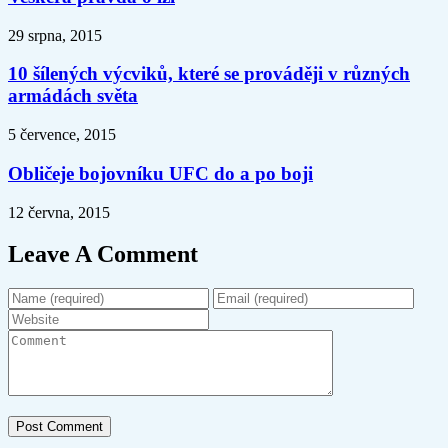
29 srpna, 2015
10 šílených výcviků, které se prováději v různých
armádách světa
5 července, 2015
Obličeje bojovníku UFC do a po boji
12 června, 2015
Leave A Comment