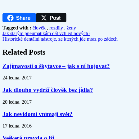
Share
Post
Tagged with :
člověk
,
rozdíly
,
ženy
Jak starým pneumatikám dát vzhled nových?
Historické dentální nástroje, ze kterých jde mraz po zádech
Related Posts
Zajímavosti o škytavce – jak s ní bojovat?
24 ledna, 2017
Jak dlouho vydrží člověk bez jídla?
20 ledna, 2017
Jak nevidomí vnímají svět?
17 ledna, 2016
Veškerá pravda o lži