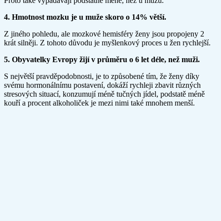
Proto také vypadávají podstatně méně, než u mužů.
4. Hmotnost mozku je u muže skoro o 14% větší.
Z jiného pohledu, ale mozkové hemisféry ženy jsou propojeny 2
krát silněji. Z tohoto důvodu je myšlenkový proces u žen rychlejší.
5. Obyvatelky Evropy žijí v průměru o 6 let déle, než muži.
S největší pravděpodobnosti, je to způsobené tím, že ženy díky
svému hormonálnímu postavení, dokáží rychleji zbavit různých
stresových situací, konzumují méně tučných jídel, podstatě méně
kouří a procent alkoholiček je mezi nimi také mnohem menší.