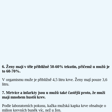
6. Ženy mají v těle přibližně 50-60% tekutin, přičemž u mužů je
to 60-70%.
V orgamismu muže je přibližně 4,5 litru krve. Ženy mají pouze 3,6
litru.
7. Mrtvice a infarkty jsou u mužů také častější proto, že muži
mají mnohem hustší krev.
Podle laboratorních pokusu, kažka mužská kapka krve obsahuje o
milion krevních buněk víc, než u žen.