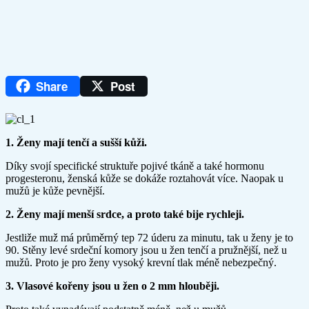
Share
Post
1. Ženy mají tenčí a sušší kůži.
Díky svojí specifické struktuře pojivé tkáně a také hormonu
progesteronu, ženská kůže se dokáže roztahovát více. Naopak u
mužů je kůže pevnější.
2. Ženy mají menší srdce, a proto také bije rychleji.
Jestliže muž má průměrný tep 72 úderu za minutu, tak u ženy je to
90. Stěny levé srdeční komory jsou u žen tenčí a pružnější, než u
mužů. Proto je pro ženy vysoký krevní tlak méně nebezpečný.
3. Vlasové kořeny jsou u žen o 2 mm hlouběji.