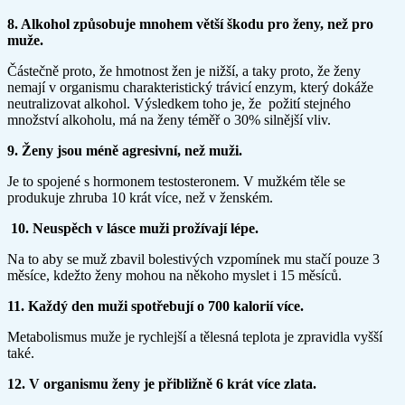
8. Alkohol způsobuje mnohem větší škodu pro ženy, než pro
muže.
Částečně proto, že hmotnost žen je nižší, a taky proto, že ženy
nemají v organismu charakteristický trávicí enzym, který dokáže
neutralizovat alkohol. Výsledkem toho je, že požití stejného
množství alkoholu, má na ženy téměř o 30% silnější vliv.
9. Ženy jsou méně agresivní, než muži.
Je to spojené s hormonem testosteronem. V mužkém těle se
produkuje zhruba 10 krát více, než v ženském.
10. Neuspěch v lásce muži prožívají lépe.
Na to aby se muž zbavil bolestivých vzpomínek mu stačí pouze 3
měsíce, kdežto ženy mohou na někoho myslet i 15 měsíců.
11. Každý den muži spotřebují o 700 kalorií více.
Metabolismus muže je rychlejší a tělesná teplota je zpravidla vyšší
také.
12. V organismu ženy je přibližně 6 krát více zlata.